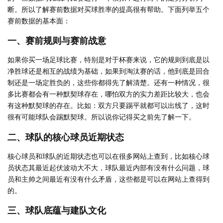
断。所以了解赛前数据对买球胜率的提高很有帮助。下面列举五个
赛前数据的基本面：
一、赛前规则与赛前战意
如果你买一场足球比赛，特别是对于杯赛来说，它的规则到底是以
净胜球还是相互的战绩为基础，如果到淘汰赛的话，他到底是回合
制还是一场定胜负的，这些你都得先了解清楚。还有一种情况，很
多比赛都会有一种默契球存在，哪怕双方的实力差距比较大，也会
有这种默契球的存在。比如：双方只要踢平就都可以出线了，这时
很有可能球队会踢默契球。所以说你记得买之前先了解一下。
二、球队的核心球员近期状态
核心球员和球队的近期状态也可以在很多网站上查到，比如核心球
员状态其最近起伏波动大不大，球队最近内部有没有什么问题，球
员和主帅之间最近有没有什么矛盾，这些都是可以在网站上查得到
的。
三、球队底蕴与建队文化