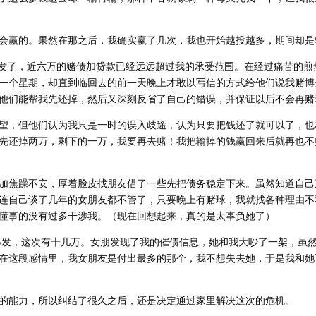
会赢的。果然在那之后，我确实赢了几次，我也开始越投越多，期间却是
次爆发了，近六万的赌债加贷款已经远远超过我的承受范围。在经过痛苦的煎
一个星期，却直到临回去的前一天晚上才敢以写信的方式给他们说我赌博
他们能帮我先还掉，然后又深刻反省了自己的错误，并保证以后不会再赌
望，但他们认为我只是一时的误入歧途，认为只要把钱还了就可以了，也
先还掉两万，剩下的一万，我要再去赌！我把输掉的钱赢回来后就再也不
加焦躁不安，厚着脸皮找朋友借了一些先把债务稳定下来。虽然知道自己
连自己谈了几年的女朋友都不管了，只要晚上有赌球，我就找各种理由不
懂事的没有过多干涉我。（现在回想起来，真的是太辜负她了）
大爆发，这次有十几万。女朋发现了我的催债信息，她和我大吵了一架，虽
在这段感情里，我女朋友是付出最多的那个，我不想失去她，于是我和她
的能力，所以纠结了很久之后，还是决定通过家里解决这次的危机。