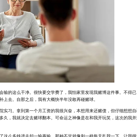
会输的这么干净。很快要交学费了，我怕家里发现我赌博这件事。不得已
补上去。自那之后，我有大概快半年没敢再碰赌球。
院实习。拿到第一个月工资的我很兴奋，本想用来还赌债，但仔细想想自
多久，我就决定去赌球翻本。可命运之神像是在和我开玩笑，这次的我并
了这么多钱进去却一输再输，那种不甘就像刺一样每天扎我一下，让我很