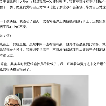
关于篮球投注之类的（那是我第一次接触赌博，我甚至都没有意识到这个
胜了一切，而且我觉得自己对NBA比较了解应该不会被骗，毕竟自己对
一千多块钱。我激动了很久，试着将账户上的钱提到银行卡上，没想到竟
抚平我心中的不安。
做：饵）
几百上千的往里投。虽然中间一直有输有赢，但总体还是赢的比较多。就
球我都会去投注。我渐渐变得疯狂，不断增加赌球项目从篮球开始到足球
本都玩过。
费的算盘。其实当时我已经输掉几千块钱了，我一直等着学费打进来之后用
竟然很快被我输完了。