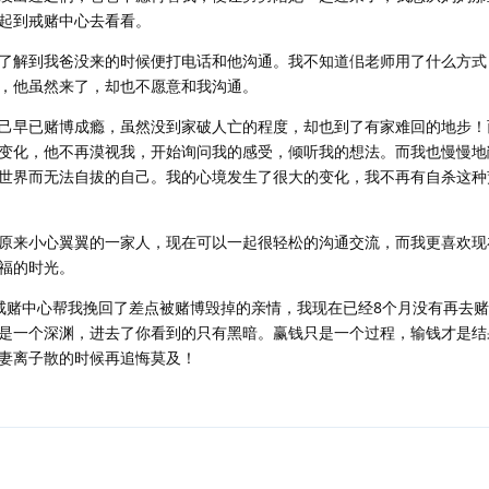
起到戒赌中心去看看。
了解到我爸没来的时候便打电话和他沟通。我不知道佀老师用了什么方式
，他虽然来了，却也不愿意和我沟通。
己早已赌博成瘾，虽然没到家破人亡的程度，却也到了有家难回的地步！
变化，他不再漠视我，开始询问我的感受，倾听我的想法。而我也慢慢地
世界而无法自拔的自己。我的心境发生了很大的变化，我不再有自杀这种
原来小心翼翼的一家人，现在可以一起很轻松的沟通交流，而我更喜欢现
福的时光。
戒赌中心帮我挽回了差点被赌博毁掉的亲情，我现在已经8个月没有再去
是一个深渊，进去了你看到的只有黑暗。赢钱只是一个过程，输钱才是结
妻离子散的时候再追悔莫及！