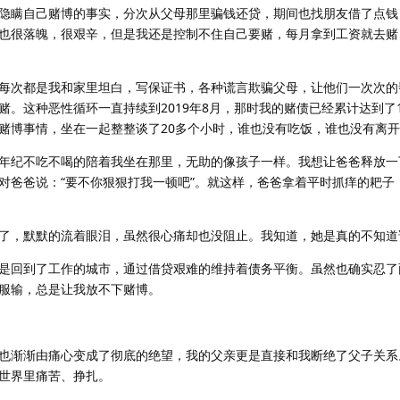
隐瞒自己赌博的事实，分次从父母那里骗钱还贷，期间也找朋友借了点钱
也很落魄，很艰辛，但是我还是控制不住自己要赌，每月拿到工资就去赌
每次都是我和家里坦白，写保证书，各种谎言欺骗父母，让他们一次次的
。这种恶性循环一直持续到2019年8月，那时我的赌债已经累计达到了1
赌博事情，坐在一起整整谈了20多个小时，谁也没有吃饭，谁也没有离
年纪不吃不喝的陪着我坐在那里，无助的像孩子一样。我想让爸爸释放一
对爸爸说：“要不你狠狠打我一顿吧”。就这样，爸爸拿着平时抓痒的耙子
了，默默的流着眼泪，虽然很心痛却也没阻止。我知道，她是真的不知道
是回到了工作的城市，通过借贷艰难的维持着债务平衡。虽然也确实忍了
服输，总是让我放不下赌博。
也渐渐由痛心变成了彻底的绝望，我的父亲更是直接和我断绝了父子关系
世界里痛苦、挣扎。