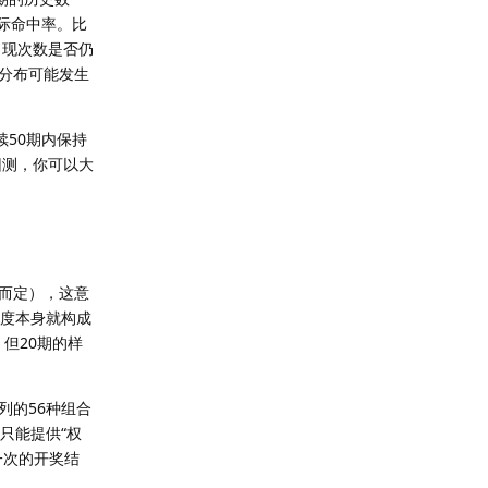
实际命中率。比
出现次数是否仍
分布可能发生
续50期内保持
回测，你可以大
值而定），这意
幅度本身就构成
但20期的样
列的56种组合
只能提供“权
下一次的开奖结