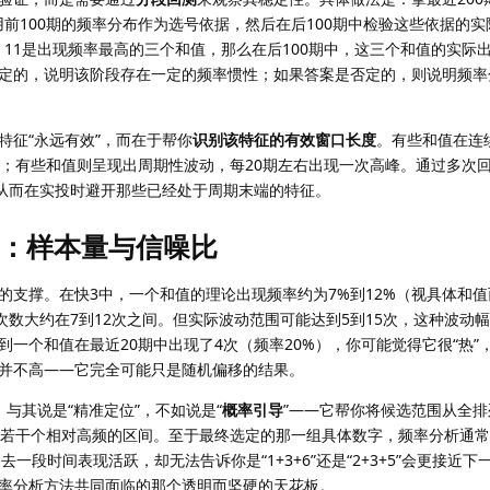
。用前100期的频率分布作为选号依据，然后在后100期中检验这些依据的
0、11是出现频率最高的三个和值，那么在后100期中，这三个和值的实际
定的，说明该阶段存在一定的频率惯性；如果答案是否定的，则说明频率
特征“永远有效”，而在于帮你
识别该特征的有效窗口长度
。有些和值在连
温；有些和值则呈现出周期性波动，每20期左右出现一次高峰。通过多次
，从而在实投时避开那些已经处于周期末端的特征。
：样本量与信噪比
的支撑。在快3中，一个和值的理论出现频率约为7%到12%（视具体和
次数大约在7到12次之间。但实际波动范围可能达到5到15次，这种波动
一个和值在最近20期中出现了4次（频率20%），你可能觉得它很“热”，
并不高——它完全可能只是随机偏移的结果。
与其说是“精准定位”，不如说是“
概率引导
”——它帮你将候选范围从全排
到若干个相对高频的区间。至于最终选定的那一组具体数字，频率分析通常
去一段时间表现活跃，却无法告诉你是“1+3+6”还是“2+3+5”会更接近
率分析方法共同面临的那个透明而坚硬的天花板。