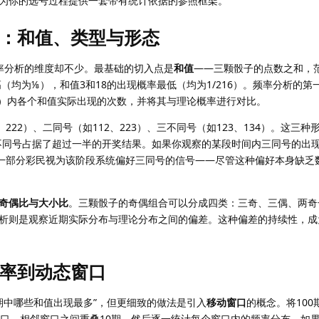
为你的选号过程提供一套带有统计依据的参照框架。
：和值、类型与形态
率分析的维度却不少。最基础的切入点是
和值
——三颗骰子的点数之和，范
高（均为⅛），和值3和18的出现概率最低（均为1/216）。频率分析的第
0期）内各个和值实际出现的次数，并将其与理论概率进行对比。
、222）、二同号（如112、223）、三不同号（如123、134）。这三
6，即三不同号占据了超过一半的开奖结果。如果你观察的某段时间内三同号的出
被一部分彩民视为该阶段系统偏好三同号的信号——尽管这种偏好本身缺乏
奇偶比与大小比
。三颗骰子的奇偶组合可以分成四类：三奇、三偶、两奇
析则是观察近期实际分布与理论分布之间的偏差。这种偏差的持续性，成
率到动态窗口
期中哪些和值出现最多”，但更细致的做法是引入
移动窗口
的概念。将100
窗口，相邻窗口之间重叠10期，然后逐一统计每个窗口内的频率分布。如