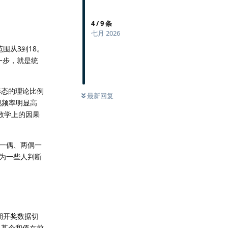
4
/
9
条
七月 2026
围从3到18。
一步，就是统
种形态的理论比例
最新回复
现频率明显高
数学上的因果
一偶、两偶一
为一些人判断
期开奖数据切
果某个和值在前