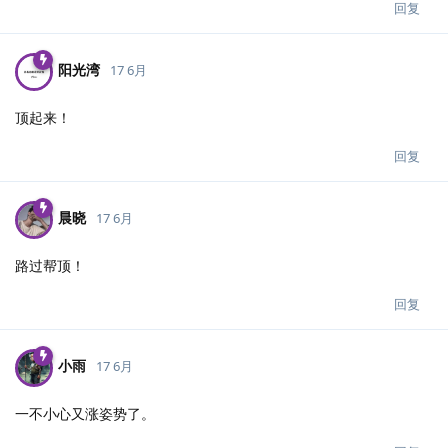
回复
阳光湾
17 6月
顶起来！
回复
晨晓
17 6月
路过帮顶！
回复
小雨
17 6月
一不小心又涨姿势了。