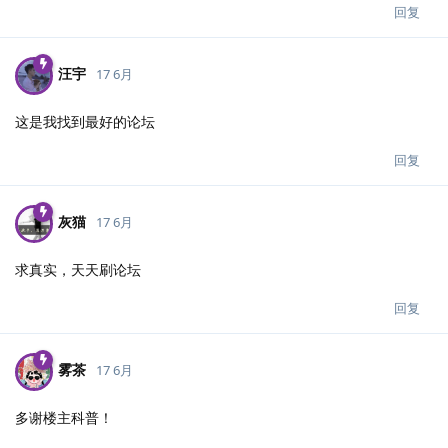
回复
汪宇
17 6月
这是我找到最好的论坛
回复
灰猫
17 6月
求真实，天天刷论坛
回复
雾茶
17 6月
多谢楼主科普！