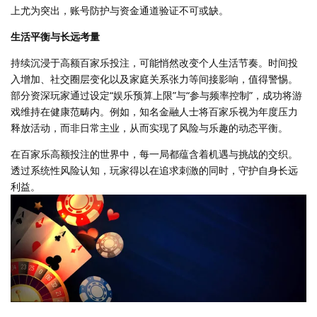
上尤为突出，账号防护与资金通道验证不可或缺。
生活平衡与长远考量
持续沉浸于高额百家乐投注，可能悄然改变个人生活节奏。时间投
入增加、社交圈层变化以及家庭关系张力等间接影响，值得警惕。
部分资深玩家通过设定“娱乐预算上限”与“参与频率控制”，成功将游
戏维持在健康范畴内。例如，知名金融人士将百家乐视为年度压力
释放活动，而非日常主业，从而实现了风险与乐趣的动态平衡。
在百家乐高额投注的世界中，每一局都蕴含着机遇与挑战的交织。
透过系统性风险认知，玩家得以在追求刺激的同时，守护自身长远
利益。