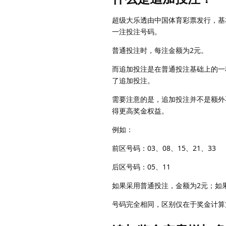
超级大乐透由中国体育彩票发行，基
一注投注号码。
普通投注时，每注金额为2元。
而追加投注是在普通投注基础上的一
了追加投注。
需要注意的是，追加投注并不是额外
得更高奖金权益。
例如：
前区号码：03、08、15、21、33
后区号码：05、11
如果采用普通投注，金额为2元；如
号码完全相同，区别仅在于奖金计算