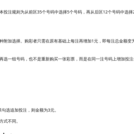
本投注规则为从前区35个号码中选择5个号码，再从后区12个号码中选择
种附加选择。购彩者只需在原有基础上每注再增加1元，即每注总金额变
再选一组号码，也不是重新购买一张彩票，而是在同一注号码上增加投注
果勾选追加投注，则金额为3元。
方式不同。