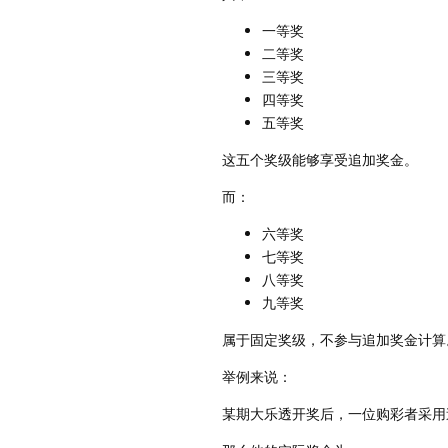
一等奖
二等奖
三等奖
四等奖
五等奖
这五个奖级能够享受追加奖金。
而：
六等奖
七等奖
八等奖
九等奖
属于固定奖级，不参与追加奖金计算
举例来说：
某期大乐透开奖后，一位购彩者采用