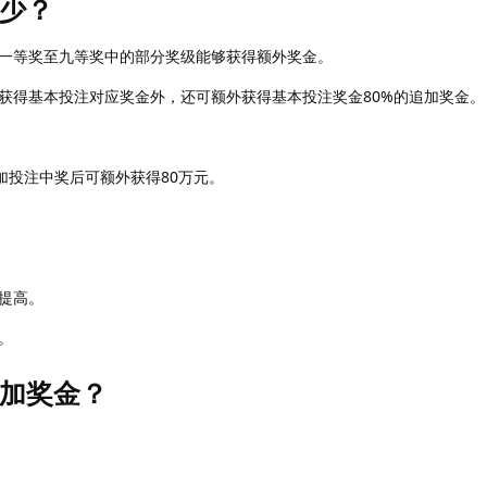
少？
一等奖至九等奖中的部分奖级能够获得额外奖金。
获得基本投注对应奖金外，还可额外获得基本投注奖金80%的追加奖金。
加投注中奖后可额外获得80万元。
提高。
。
加奖金？