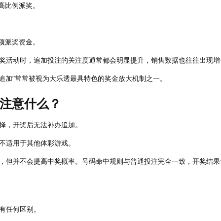
高比例派奖。
项派奖资金。
奖活动时，追加投注的关注度通常都会明显提升，销售数据也往往出现增
+追加”常常被视为大乐透最具特色的奖金放大机制之一。
注意什么？
择，开奖后无法补办追加。
不适用于其他体彩游戏。
，但并不会提高中奖概率。号码命中规则与普通投注完全一致，开奖结果
有任何区别。