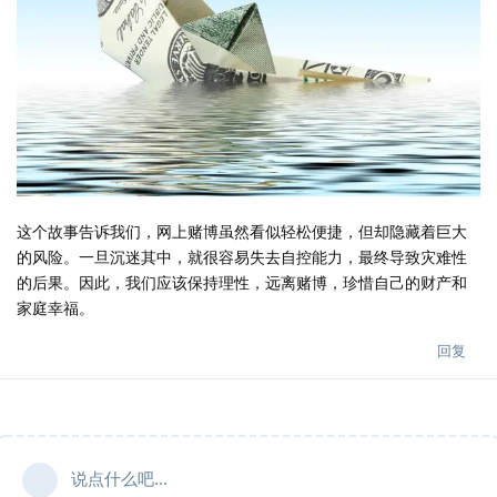
这个故事告诉我们，网上赌博虽然看似轻松便捷，但却隐藏着巨大
的风险。一旦沉迷其中，就很容易失去自控能力，最终导致灾难性
的后果。因此，我们应该保持理性，远离赌博，珍惜自己的财产和
家庭幸福。
回复
说点什么吧...