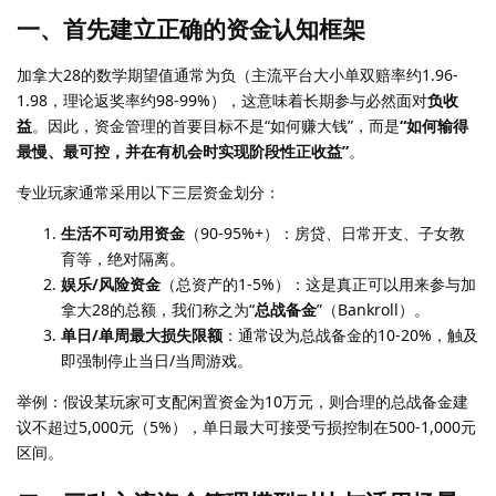
一、首先建立正确的资金认知框架
加拿大28的数学期望值通常为负（主流平台大小单双赔率约1.96-
1.98，理论返奖率约98-99%），这意味着长期参与必然面对
负收
益
。因此，资金管理的首要目标不是“如何赚大钱”，而是
“如何输得
最慢、最可控，并在有机会时实现阶段性正收益”
。
专业玩家通常采用以下三层资金划分：
生活不可动用资金
（90-95%+）：房贷、日常开支、子女教
育等，绝对隔离。
娱乐/风险资金
（总资产的1-5%）：这是真正可以用来参与加
拿大28的总额，我们称之为“
总战备金
”（Bankroll）。
单日/单周最大损失限额
：通常设为总战备金的10-20%，触及
即强制停止当日/当周游戏。
举例：假设某玩家可支配闲置资金为10万元，则合理的总战备金建
议不超过5,000元（5%），单日最大可接受亏损控制在500-1,000元
区间。