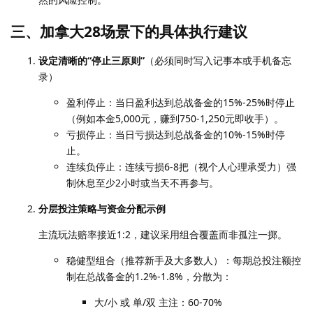
三、加拿大28场景下的具体执行建议
设定清晰的“停止三原则”
（必须同时写入记事本或手机备忘
录）
盈利停止：当日盈利达到总战备金的15%-25%时停止
（例如本金5,000元，赚到750-1,250元即收手）。
亏损停止：当日亏损达到总战备金的10%-15%时停
止。
连续负停止：连续亏损6-8把（视个人心理承受力）强
制休息至少2小时或当天不再参与。
分层投注策略与资金分配示例
主流玩法赔率接近1:2，建议采用组合覆盖而非孤注一掷。
稳健型组合（推荐新手及大多数人）：每期总投注额控
制在总战备金的1.2%-1.8%，分散为：
大/小 或 单/双 主注：60-70%