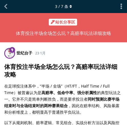
3
/
7
条
站长分享区
体育投注半场全场怎么玩？高赔率玩法详细攻略
世纪台子
23 1月
体育投注半场全场怎么玩？高赔率玩法详细
攻略
在足球投注体系中，“半场 / 全场”（HT/FT，Half Time / Full
Time）被普遍认为是
高赔率、低命中率、强分析属性
的典型玩法之
一。它并不只是简单判断胜负，而是要求投注者
同时预测比赛半场
结束时与全场结束时的两种赛果组合
，因此在赔率结构、风险暴露
和分析维度上，都明显高于普通胜平负玩法。
以下从规则机制、赔率逻辑、常见组合、实战分析方法以及风险控