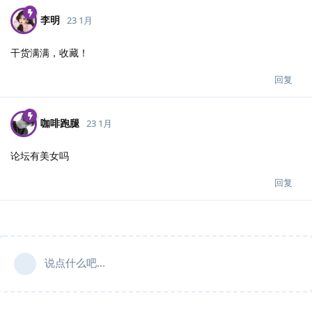
李明
23 1月
干货满满，收藏！
回复
咖啡跑腿
23 1月
论坛有美女吗
回复
说点什么吧...