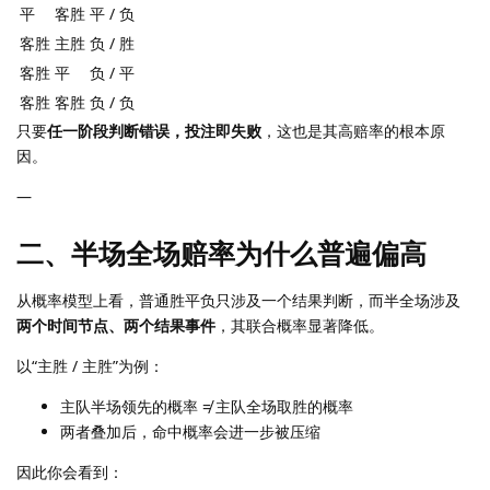
平
客胜
平 / 负
客胜
主胜
负 / 胜
客胜
平
负 / 平
客胜
客胜
负 / 负
只要
任一阶段判断错误，投注即失败
，这也是其高赔率的根本原
因。
—
二、半场全场赔率为什么普遍偏高
从概率模型上看，普通胜平负只涉及一个结果判断，而半全场涉及
两个时间节点、两个结果事件
，其联合概率显著降低。
以“主胜 / 主胜”为例：
主队半场领先的概率 ≠ 主队全场取胜的概率
两者叠加后，命中概率会进一步被压缩
因此你会看到：