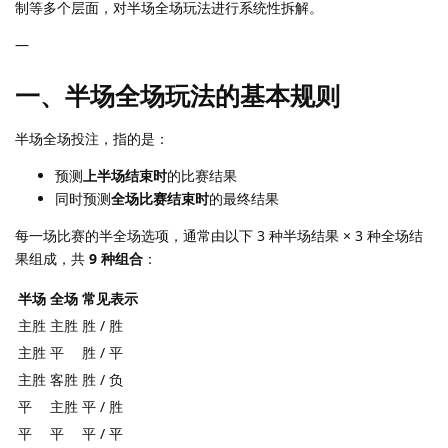
制等多个层面，对半场全场玩法进行系统性拆解。
—
一、半场全场玩法的基本规则
半场全场投注，指的是：
预测
上半场结束时
的比赛结果
同时预测
全场比赛结束时
的最终结果
每一场比赛的半全场选项，通常由以下 3 种半场结果 × 3 种全场结
果组成，共
9 种组合
：
半场
全场
常见表示
主胜
主胜
胜 / 胜
主胜
平
胜 / 平
主胜
客胜
胜 / 负
平
主胜
平 / 胜
平
平
平 / 平