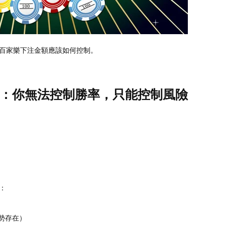
百家樂下注金額應該如何控制。
：你無法控制勝率，只能控制風險
：
勢存在）