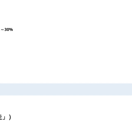
～30%
走」）