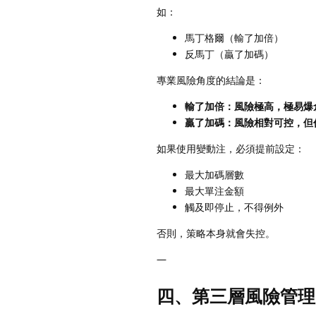
如：
馬丁格爾（輸了加倍）
反馬丁（贏了加碼）
專業風險角度的結論是：
輸了加倍：風險極高，極易爆
贏了加碼：風險相對可控，但
如果使用變動注，必須提前設定：
最大加碼層數
最大單注金額
觸及即停止，不得例外
否則，策略本身就會失控。
—
四、第三層風險管理