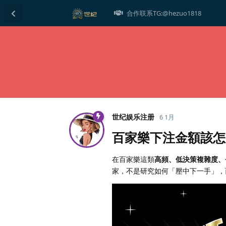
合作联系TG:@hezuo1818
世纪娱乐注册
6 1月
百家樂下注金額該怎
在百家樂這類
高頻、低決策複雜度、
家，不是研究如何「壓中下一手」，