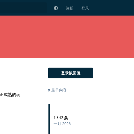
注册
登录
登录以回复
最早内容
正成熟的玩
1
/
12
条
一月 2026