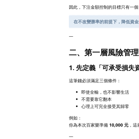
因此，下注金額控制的目標只有一個
在不改變勝率的前提下，降低資金
—
二、第一層風險管理
1. 先定義「可承受損失資
這筆錢必須滿足三個條件：
即使全輸，也不影響生活
不需要靠它翻本
心理上可完全接受其歸零
例如：
你為本次百家樂準備
10,000 元
，這
—