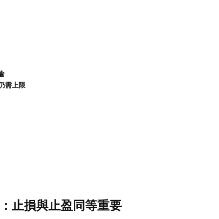
倉
仍需上限
：止損與止盈同等重要