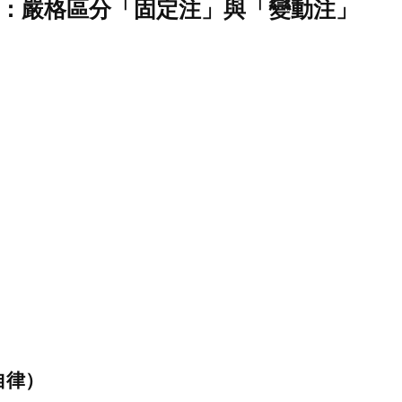
：嚴格區分「固定注」與「變動注」
）
自律）