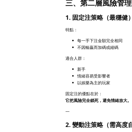
三、第二層風險管理
1. 固定注策略（最穩健
特點：
每一手下注金額完全相同
不因輸贏而加碼或縮碼
適合人群：
新手
情緒容易受影響者
以娛樂為主的玩家
固定注的優點在於：
它把風險完全鎖死，避免情緒放大。
—
2. 變動注策略（需高度