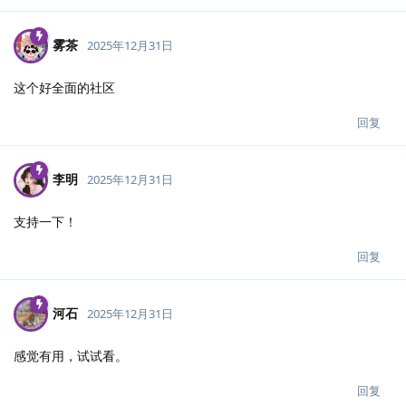
雾茶
2025年12月31日
这个好全面的社区
回复
李明
2025年12月31日
支持一下！
回复
河石
2025年12月31日
感觉有用，试试看。
回复