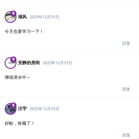
湖风
2025年12月31日
今天也要学习一下！
回复
安静的房间
2025年12月31日
继续潜水中～
回复
汪宇
2025年12月31日
好帖，收藏了！
回复