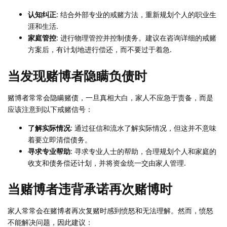
认知纠正
: 结合外部专业的戒赌方法，重新规划个人的职业生
涯和生活.
家庭管控
: 进行物理管控并控制债务。建议在咨询详细的戒赌
方案后，有计划地进行偿还，而不要过于着急.
当发现赌博者隐瞒负债时
赌博者常常会隐瞒赌债，一旦真相大白，家人不应急于责备，而是
应该注意到以下戒赌信号：
了解实际情况
: 通过征信和流水了解实际情况，但这并不意味
着要立即清偿债务。
寻求专业帮助
: 寻求专业人士的帮助，合理规划个人和家庭的
收支和债务偿还计划，并将资金统一交由家人管理.
当赌博者违背承诺再次赌博时
家人常常会在赌博者再次复赌时感到愤怒和无法理解。然而，愤怒
不能解决问题，因此建议：